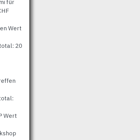
mi für
 CHF
ben Wert
total: 20
-
reffen
otal:
 Wert
kshop