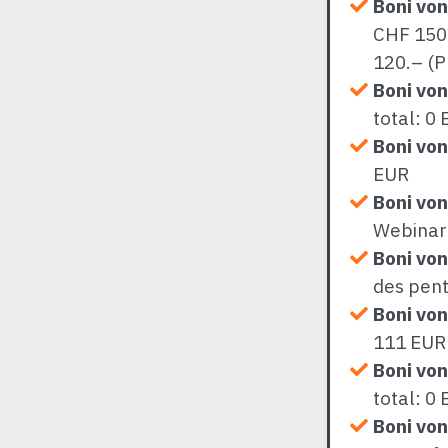
Boni vo
CHF 150.
120.– (P
Boni von
total: 0
Boni von
EUR
Boni von
Webinar
Boni von
des pen
Boni von
111 EUR
Boni von
total: 0
Boni vo