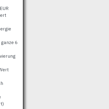
 EUR
ert
nergie
 ganze 6
ivierung
Wert
ch
e
t)