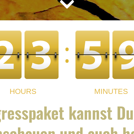
esspaket kannst Du 
nschauen und auch h