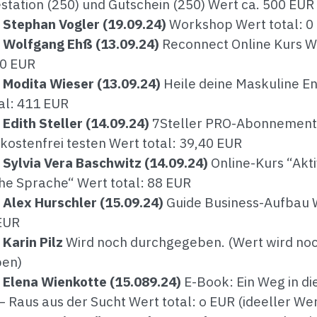
tation (250) und Gutschein (250) Wert ca. 500 EUR
 Stephan Vogler (19.09.24)
Workshop Wert total: 0
n Wolfgang Ehß (13.09.24)
Reconnect Online Kurs W
10 EUR
 Modita Wieser (13.09.24)
Heile deine Maskuline E
al: 411 EUR
 Edith Steller (14.09.24)
7Steller PRO-Abonnement
ostenfrei testen Wert total: 39,40 EUR
 Sylvia Vera Baschwitz (14.09.24)
Online-Kurs “Akt
e Sprache“ Wert total: 88 EUR
 Alex Hurschler (15.09.24)
Guide Business-Aufbau 
 EUR
 Karin Pilz
Wird noch durchgegeben. (Wert wird no
en)
 Elena Wienkotte (15.089.24)
E-Book: Ein Weg in di
 – Raus aus der Sucht Wert total: o EUR (ideeller Wer