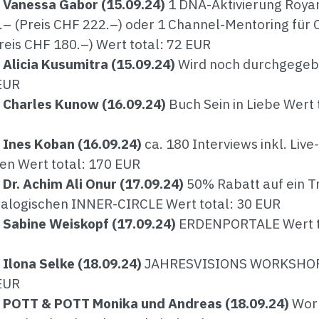
n Vanessa Gabor (15.09.24)
1 DNA-Aktivierung Roya
– (Preis CHF 222.–) oder 1 Channel-Mentoring für
reis CHF 180.–) Wert total: 72 EUR
 Alicia Kusumitra (15.09.24)
Wird noch durchgege
 EUR
 Charles Kunow (16.09.24)
Buch Sein in Liebe Wert 
 Ines Koban (16.09.24)
ca. 180 Interviews inkl. Live
en Wert total: 170 EUR
 Dr. Achim Ali Onur (17.09.24)
50% Rabatt auf ein T
talogischen INNER-CIRCLE Wert total: 30 EUR
 Sabine Weiskopf (17.09.24)
ERDENPORTALE Wert t
 Ilona Selke (18.09.24)
JAHRESVISIONS WORKSHOP
 EUR
n POTT & POTT Monika und Andreas (18.09.24)
Wor