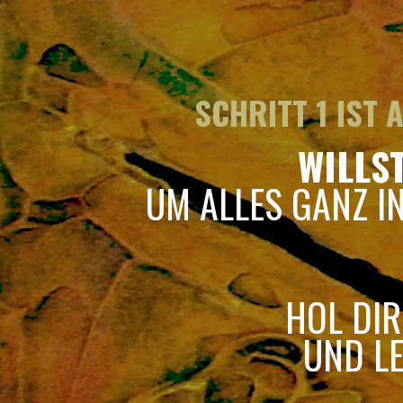
SCHRITT 1 IST
WILLS
UM ALLES GANZ I
HOL DIR
UND LE