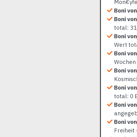
Mon€yfes
Boni von
Boni vo
total: 3
Boni von
Wert tot
Boni von
Wochen k
Boni von
Kosmisch
Boni von
total: 0
Boni von
angegeb
Boni von
Freiheit