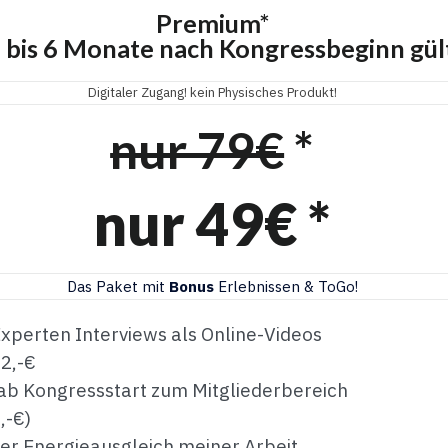
Premium*
 bis 6 Monate nach Kongressbeginn gül
Digitaler Zugang! kein Physisches Produkt!
nur 79€
*
nur 49€ *
Das Paket mit
Bonus
Erlebnissen & ToGo!
xperten Interviews als Online-Videos
2,-€
ab Kongressstart zum Mitgliederbereich
,-€)
er Energieausgleich meiner Arbeit