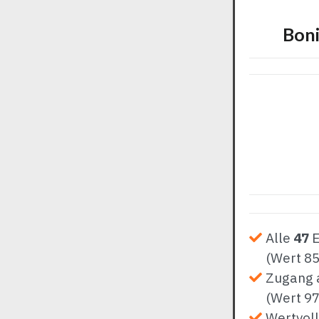
Boni
Alle
47
E
(Wert 85
Zugang 
(Wert 97
Wertvoll