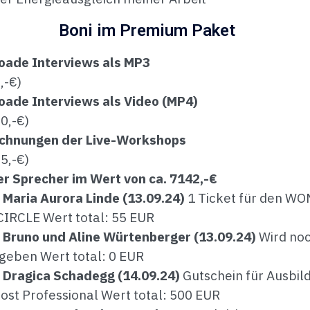
Boni im Premium Paket
oade Interviews als MP3
,-€)
oade Interviews als Video (MP4)
0,-€)
ichnungen der Live-Workshops
5,-€)
er Sprecher im Wert von ca. 7142,-€
 Maria Aurora Linde (13.09.24)
1 Ticket für den W
IRCLE Wert total: 55 EUR
 Bruno und Aline Würtenberger (13.09.24)
Wird no
geben Wert total: 0 EUR
n Dragica Schadegg (14.09.24)
Gutschein für Ausbil
st Professional Wert total: 500 EUR